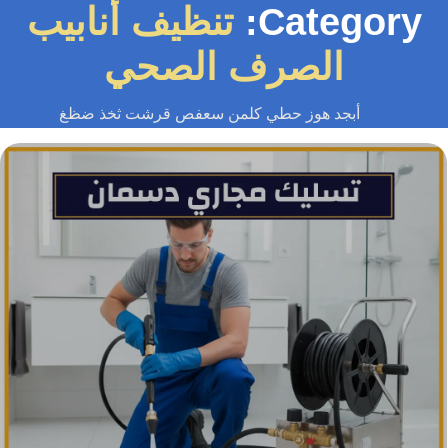
Category
تنظيف أنابيب
الصرف الصحي
أبجد هوز حطي كلمن سعفص قرشت ثخذ ضظغ