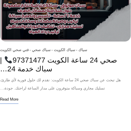
سباك
-
سباك الكويت
-
سباك صحي
-
فني صحي الكويت
صحي 24 ساعة الكويت 97371477
|
سباك خدمة 24…
هل تبحث عن سباك صحي 24 ساعة الكويت: نقدم لك حلول فورية لأي طارئ،
تسليك مجاري وسباكة متوفرون على مدار الساعة لراحتك. جودة،...
Read More