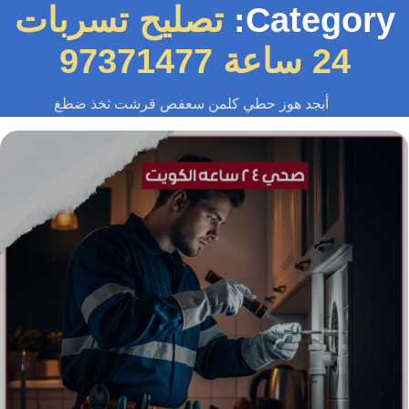
Category
تصليح تسربات
24 ساعة 97371477
أبجد هوز حطي كلمن سعفص قرشت ثخذ ضظغ