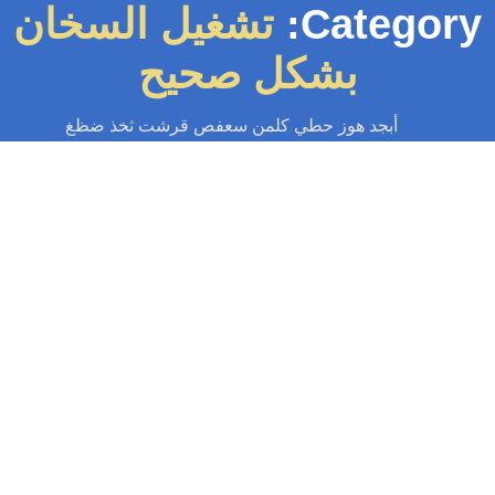
Category
تشغيل السخان
بشكل صحيح
أبجد هوز حطي كلمن سعفص قرشت ثخذ ضظغ
سباك
-
سباك الكويت
-
سباك صحي
-
فني صحي الكويت
تركيب سخانات
مقدمة حول سخانات المياه تركيب سخانات تعتبر سخانات المياه أحد المكونات
الأساسية في أي منزل أو منشأة، حيث تلعب دورًا حيويًا في توفير...
Read More