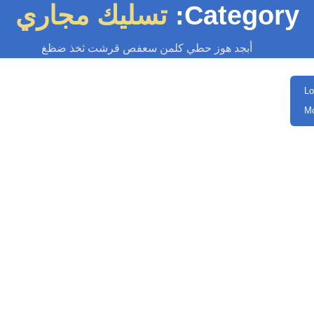
Category
تسليك مجاري
أبجد هوز حطي كلمن سعفص قرشت ثخذ ضظغ
سباك
-
سباك الكويت
-
سباك صحي
-
فني صحي الكويت
سباك ضاحية مبارك العبد الله الجابر
97371477📞| خدمة 24…
سباك ضاحية مبارك العبد الله الجابر: خدمة سباكة طوارئ 24 ساعة، كشف
تسريبات، تسليك مجاري فوري، تركيب سخانات وأدوات صحية باحترافية عالية.
اتصل...
Read More
سباك
-
سباك الكويت
-
سباك صحي
-
فني صحي الكويت