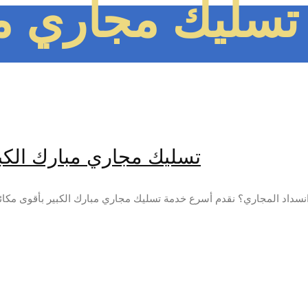
تسليك مجاري مب
تسليك مجاري مبارك الكبير 97371477📞 | بقوة ضغط ا
نسداد المجاري؟ نقدم أسرع خدمة تسليك مجاري مبارك الكبير بأقوى مكائن