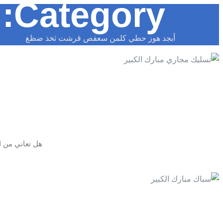
Category:
أبجد هوز حطي كلمن سعفص قرشت ثخذ ضظغ
هل تعاني من ا