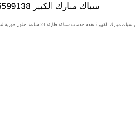
سباك مبارك الكبير 55599138📞 | حلول موثوقة لمشاكل السباكة
 نقدم خدمات سباكة طارئة 24 ساعة. حلول فورية لتسربات المياه وتسليك المجاري وتركيب الأدوات الصحية. للحصول على...