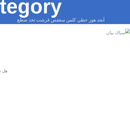
tegory:
أبجد هوز حطي كلمن سعفص قرشت ثخذ ضظغ
هل ت