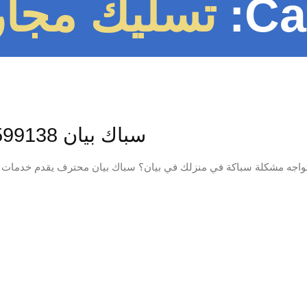
Ca
تسليك مجار
سباك بيان 55599138📞 | سباك محترف خدمة 24 ساعة
واجه مشكلة سباكة في منزلك في بيان؟ سباك بيان محترف يقدم خدمات سر