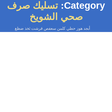
Category:
تسليك صرف
صحي الشويخ
أبجد هوز حطي كلمن سعفص قرشت ثخذ ضظغ
سباك
-
سباك الكويت
-
سباك صحي
-
فني صحي الكويت
تسليك مجاري الشويخ 55599138📞 | بأقوى
المكائن خدمة 24…
دمة تسليك مجاري الشويخ بسرعة وكفاءة على مدار الساعة – حلول مضمونة
ن تكسير باستخدام اقوى مكائن ضغط الماء لتنظيف اقوى الانسدادت، اتصل...
Read More