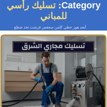
Category
تسليك رأسي
للمباني
أبجد هوز حطي كلمن سعفص قرشت ثخذ ضظغ