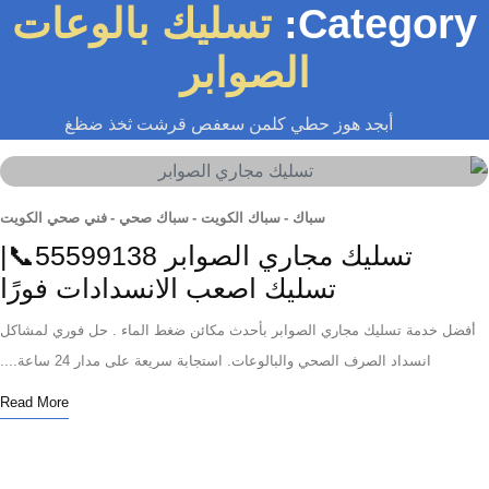
Category
تسليك بالوعات
الصوابر
أبجد هوز حطي كلمن سعفص قرشت ثخذ ضظغ
سباك
-
سباك الكويت
-
سباك صحي
-
فني صحي الكويت
تسليك مجاري الصوابر 55599138📞|
تسليك اصعب الانسدادات فورًا
ل خدمة تسليك مجاري الصوابر بأحدث مكائن ضغط الماء . حل فوري لمشاكل
انسداد الصرف الصحي والبالوعات. استجابة سريعة على مدار 24 ساعة....
Read More