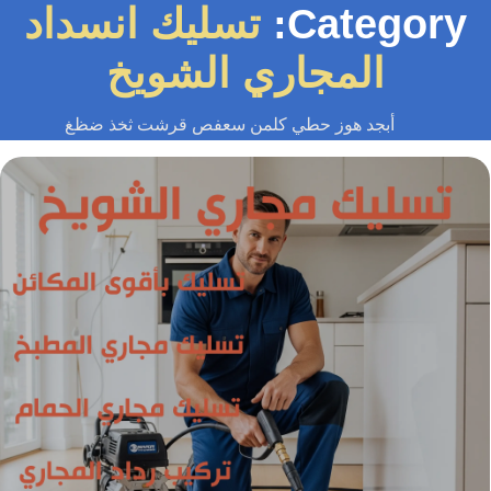
Category
تسليك انسداد
المجاري الشويخ
أبجد هوز حطي كلمن سعفص قرشت ثخذ ضظغ