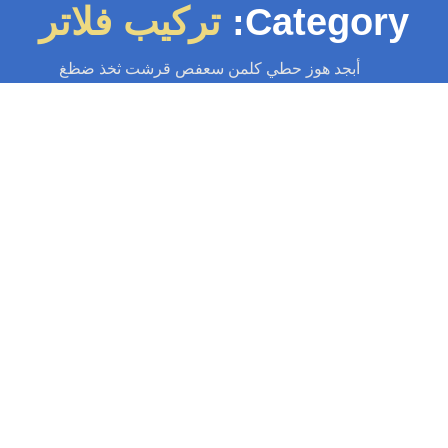
Category:
تركيب فلاتر
أبجد هوز حطي كلمن سعفص قرشت ثخذ ضظغ