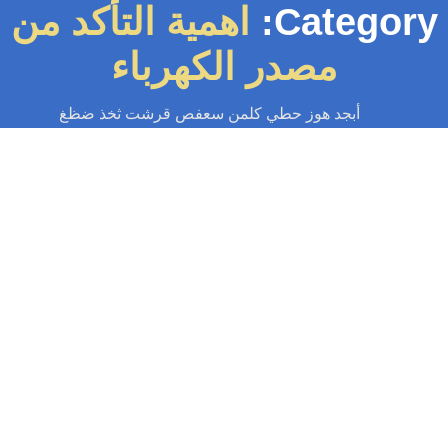
Category
اهمية التأكد من
مصدر الكهرباء
أبجد هوز حطي كلمن سعفص قرشت ثخذ ضظغ
سباك
-
سباك الكويت
-
سباك صحي
-
فني صحي الكويت
توصيل غسالة
ة التأكد من مصدر الكهرباء توفر الكهرباء اللازمة لتشغيل الأجهزة المنزلية مثل
لغسالات أساساً مهما لضمان تشغيلها بشكل فعال وآمن. تعد معرفة متطلبات...
Read More