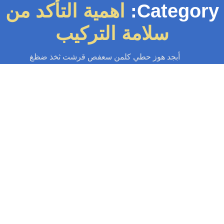
Category
اهمية التأكد من
سلامة التركيب
أبجد هوز حطي كلمن سعفص قرشت ثخذ ضظغ
سباك
-
سباك الكويت
-
سباك صحي
-
فني صحي الكويت
تركيب غطاء منهول
يب غطاء منهول هو عنصر أساسي في البنية التحتية للمدن الحديثة، حيث يلعب
دورًا محوريًا في إدارة وتوزيع النظام المائي والمرافق العامة. يتكون...
Read More