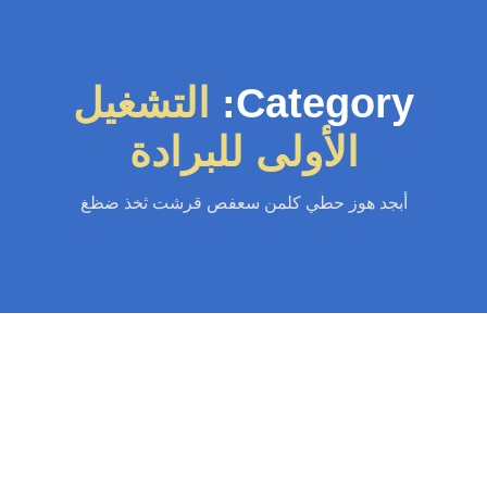
Category:
التشغيل
الأولى للبرادة
أبجد هوز حطي كلمن سعفص قرشت ثخذ ضظغ
سباك
-
سباك الكويت
-
سباك صحي
-
فني صحي الكويت
توصيل براده ماي