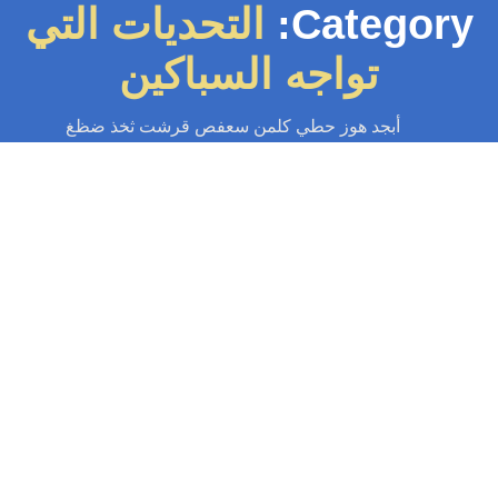
Category
التحديات التي
تواجه السباكين
أبجد هوز حطي كلمن سعفص قرشت ثخذ ضظغ