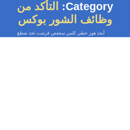
Category:
التأكد من
وظائف الشور بوكس
أبجد هوز حطي كلمن سعفص قرشت ثخذ ضظغ
سباك
-
سباك الكويت
-
سباك صحي
-
فني صحي الكويت
تركيب شور بوكس
خطيط لاختيار المكان المناسب يتطلب تركيب شور بوكس تخطيطاً دقيقاً لاختيار
المكان المناسب في الحمام. أول خطوة في هذا العملية هي تقييم المساحة...
Read More