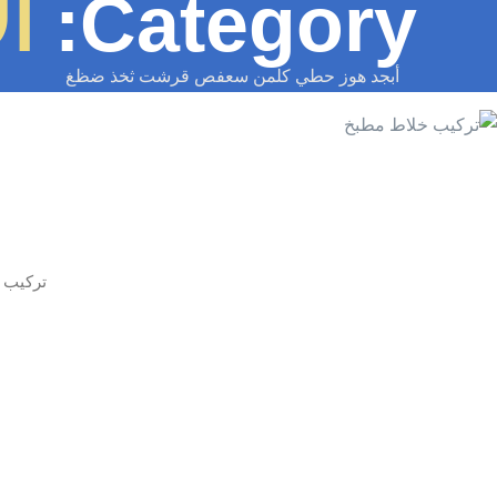
Category:
ال
أبجد هوز حطي كلمن سعفص قرشت ثخذ ضظغ
تركيب 