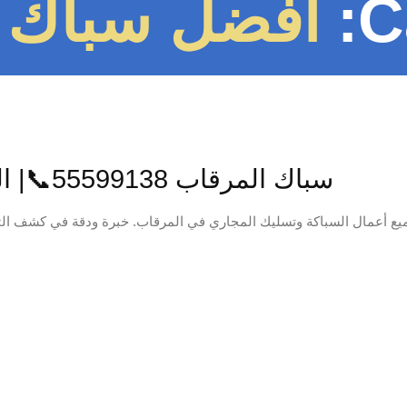
C
افضل سباك 
سباك المرقاب 55599138📞| المحترف: حلول سباكة متكاملة لمنزلك
يع أعمال السباكة وتسليك المجاري في المرقاب. خبرة ودقة في كشف الت