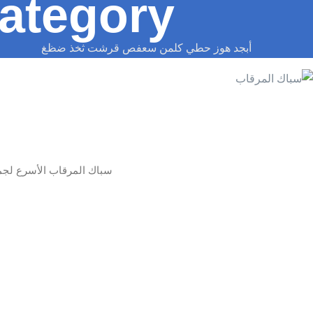
ategory:
أبجد هوز حطي كلمن سعفص قرشت ثخذ ضظغ
سباك المرقاب الأسرع لجم