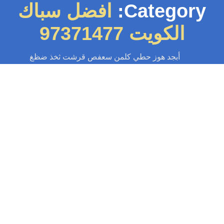
Category:
افضل سباك
الكويت 97371477
أبجد هوز حطي كلمن سعفص قرشت ثخذ ضظغ
سباك
-
سباك الكويت
-
سباك صحي
-
فني صحي الكويت
تسليك مجاري في الكويت 97371477📞 |
خدمة 24 ساعة
سداد المجاري مشكلة؟ لا تقلق! نقدم خدمة تسليك مجاري احترافية في الكويت
بأحدث المعدات. متوفرون 24 ساعة. اتصل الآن من أي مكان بالكويت...
Read More