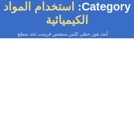
Category
استخدام المواد
الكيميائية
أبجد هوز حطي كلمن سعفص قرشت ثخذ ضظغ
سباك
-
سباك الكويت
-
سباك صحي
-
فني صحي الكويت
تسليك بالوعة الحمام
مقدمة عن تسليك بالوعة الحمام تُعتبر بالوعة الحمام من العناصر الأساسية في
أنظمة الصرف الصحي داخل المنازل. فهي تسهم في تصريف المياه بشكل...
Read More