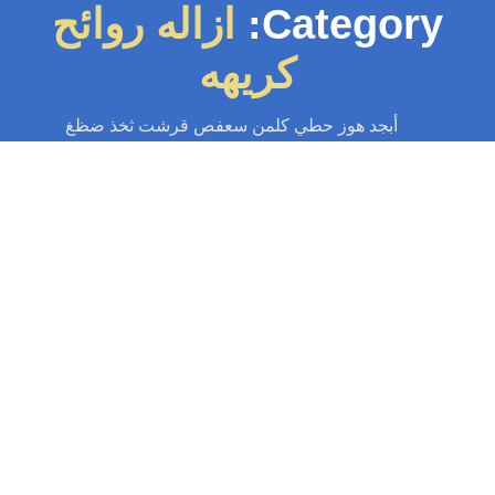
Category:
ازاله روائح
كريهه
أبجد هوز حطي كلمن سعفص قرشت ثخذ ضظغ
يك مجاري
-
تسليك مجاري الكويت
-
سباك
-
سباك الكويت
-
فني صحي الكويت
ازاله روائح كريهه 97371477📞| بأقوى مواد
التطهير بالكويت
ه روائح كريهه: خدمة ازاله روائح كريهه وتطهير المجاري بالكويت، سباك شاطر،
وى المواد المطهرة، فحص تسريب وانسداد، تعقيم جورات و بالوعات، أسعار...
Read More