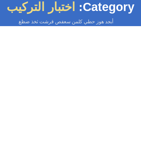
Category
اختبار التركيب
أبجد هوز حطي كلمن سعفص قرشت ثخذ ضظغ
سباك
-
سباك الكويت
-
سباك صحي
-
فني صحي الكويت
تركيب خلاط دوش
تعد عملية تركيب خلاط دوش جديد أو استبدال الخلاط القديم من الخطوات
الأساسية التي تساهم بشكل كبير في تحسين تجربة الاستحمام. فبغض النظر...
Read More