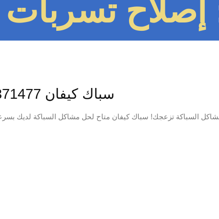
إصلاح تسربات 97371477
سباك كيفان 97371477📞 | سباك محترف خدمة 24 ساعة
مشاكل السباكة تزعجك! سباك كيفان متاح لحل مشاكل السباكة لديك بسرع