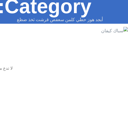
Category:
أبجد هوز حطي كلمن سعفص قرشت ثخذ ضظغ
لا تدع 