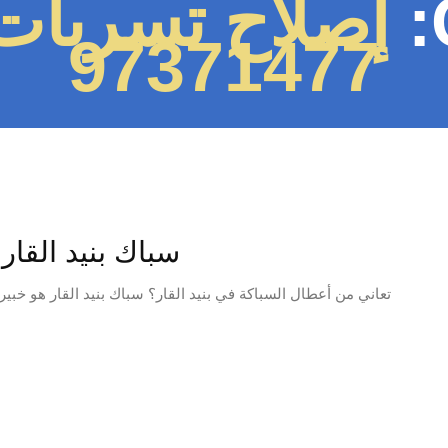
إصلاح تسربات ب
97371477
سباك بنيد القار 97371477📞 | لجميع خدمات السباك
تعاني من أعطال السباكة في بنيد القار؟ سباك بنيد القار هو خبيرك المو