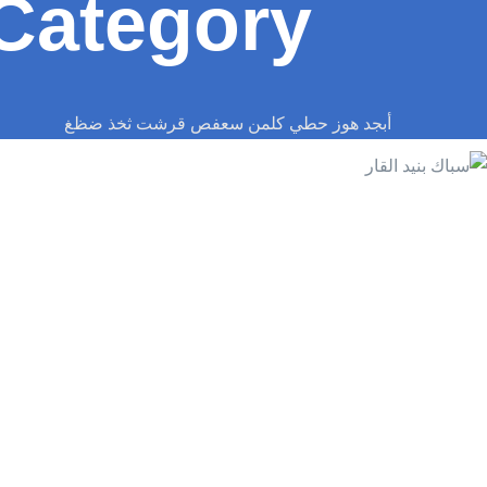
Category:
أبجد هوز حطي كلمن سعفص قرشت ثخذ ضظغ