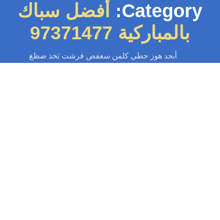
Category:
أفضل سباك
بالمباركية 97371477
أبجد هوز حطي كلمن سعفص قرشت ثخذ ضظغ
سباك
-
سباك الكويت
-
سباك صحي
-
فني صحي الكويت
سباك المباركية 97371477📞 | سباك
محترف خدمة 24 ساعة
ل تبحث عن سباك المباركية شاطر وموثوق؟ نقدم خدمات سباكة عالية الجودة
يع مشاكل منزلك. سرعة، كفاءة وأسعار تنافسية خدمة 24 ساعة بالمباركية....
Read More