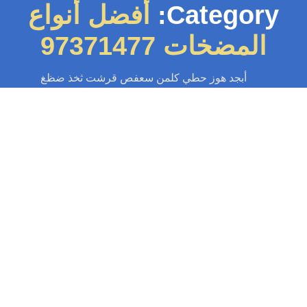
Category:
أفضل أنواع
المضخات 97371477
أبجد هوز حطي كلمن سعفص قرشت ثخذ ضظغ
سباك
-
سباك الكويت
-
سباك صحي
-
فني صحي الكويت
تركيب مضخات 97371477📞 بالكويت |
كالبيدا | بيدرولو |…
 حلول تركيب مضخات المياه بالكويت! احصل على تدفق مياه قوي وثابت في
منزلك. نقدم خدمات تركيب مضخات المياه بأسعار تنافسية وصيانة احترافية....
Read More