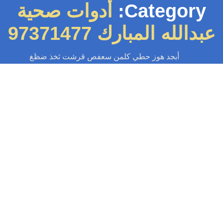
Category:
أدوات صحية
دالله المبارك 97371477
أبجد هوز حطي كلمن سعفص قرشت ثخذ ضظغ
سباك
-
سباك الكويت
-
سباك صحي
-
فني صحي الكويت
صحي عبدالله مبارك 97371477📞 | سباك
محترف خدمة 24…
 تبحث عن سباك صحي عبدالله مبارك: نقدم لك حلول سباكة سريعة وموثوقة.
إصلاحات، تركيبات، وصيانة بجودة عالية، تسليك مجاري. منزلك آمن معنا!...
Read More