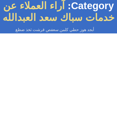
Category
آراء العملاء عن
مات سباك سعد العبدالله
أبجد هوز حطي كلمن سعفص قرشت ثخذ ضظغ
سباك الكويت
-
سباك صحي
-
فني صحي الكويت
سباك سعد العبدالله
ك سعد العبدالله مقدمة عن سباك سعد العبدالله يعتبر سباك سعد العبدالله من
الأسماء البارزة في مجال السباكة وتصميم وتنفيذ أنظمة المياه والصرف...
Read More